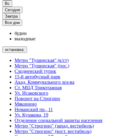
Вс
Сегодня
Завтра
Все дни
будни
выходные
остановка:
Метро "Тушинская" (к/ст)
Метро "Тушинская" (пос.)
Сходненский тупик
15-й автобусный парк
Акад. Коммунального хоз-ва
Ст. МЦД Трикотажная
Ул. Исаковского
Поворот на Строгино
Мякинино
Неманский пр., 11
Ул. Кулакова, 19
Отделение социальной защиты населения
Метро "Строгино" (запад. вестибюль)
Метро "Строгино" (вост. вестибюль)