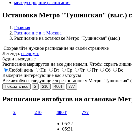
междугородние расписания
Остановка Метро "Тушинская" (выс.) г
Главная
Расписание в г. Москва
Расписание на остановке Метро "Тушинская" (выс.)
Сохраняйте нужное расписание на своей страничке
Легенда:
свернуть
будни
выходные
Расписание маршрутов на все дни недели. Чтобы скрыть лишни
Любой день
Пн
Вт
Ср
Чт
Пт
Сб
Вс
Выберите интересующие вас автобусы
Все автобусы следующие через остановку Метро "Тушинская" 
Показать все
2
210
400Т
777
Расписание автобусов на остановке Ме
2
210
400Т
777
05:22
05:31