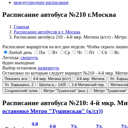
междугородние расписания
Расписание автобуса №210 г.Москва
Главная
Расписание автобусов в г. Москва
Расписание автобуса 210 - 4-й мкр. Митина (к/ст) - Метро
Расписание маршрутов на все дни недели. Чтобы скрыть лишни
Любой день
Пн
Вт
Ср
Чт
Пт
Сб
Вс
Легенда:
свернуть
будни
выходные
Выбор остановок
развернуть
Остановки по которым следует маршрут №210 - 4-й мкр. Митина
Показать все
4-й мкр. Митина (к/ст)
4-й мкр. Митина
Ул. Барыш
Ул. Барышиха, 2
Школа в„– 1425
1-й Митинский пер.
Митински
Сходненский тупик
Метро "Тушинская" (выс.)
Метро "Тушинская" 
Расписание автобуса №210: 4-й мкр. Ми
остановке Метро "Тушинская" (к/ст))
4-й
4-й
Ул.
Ул.
Ул.