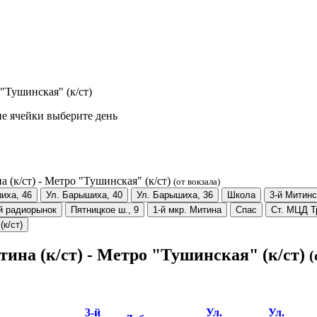
 "Тушинская" (к/ст)
е ячейки выберите день
 (к/ст) - Метро "Тушинская" (к/ст)
(от вокзала)
иха, 46
Ул. Барышиха, 40
Ул. Барышиха, 36
Школа
3-й Митинс
й радиорынок
Пятницкое ш., 9
1-й мкр. Митина
Спас
Ст. МЦД Т
(к/ст)
тина (к/ст) - Метро "Тушинская" (к/ст)
(
3-й
Ул.
Ул.