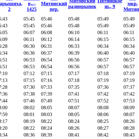
Митинский
Пятницкое
арышиха,
в„–
Митинский
мкр.
радиорынок
ш., 9
2
1425
пер.
Митин
5:43
05:45
05:46
05:48
05:49
05:49
5:43
05:45
05:46
05:48
05:49
05:49
6:05
06:07
06:08
06:10
06:11
06:11
6:09
06:11
06:12
06:14
06:15
06:15
6:28
06:30
06:31
06:33
06:34
06:34
6:34
06:36
06:37
06:39
06:40
06:40
6:51
06:53
06:54
06:56
06:57
06:57
6:51
06:53
06:54
06:56
06:57
06:57
7:10
07:12
07:15
07:17
07:18
07:19
7:13
07:15
07:16
07:18
07:19
07:19
7:28
07:30
07:33
07:35
07:36
07:37
7:36
07:38
07:39
07:41
07:42
07:42
7:44
07:46
07:49
07:51
07:52
07:53
8:00
08:02
08:05
08:07
08:08
08:09
7:59
08:01
08:03
08:05
08:06
08:07
8:17
08:19
08:22
08:24
08:25
08:26
8:20
08:22
08:24
08:26
08:27
08:28
8:34
08:36
08:39
08:41
08:42
08:43