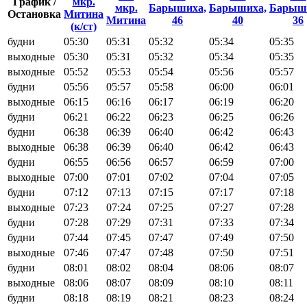
График /
мкр.
мкр.
Барышиха,
Барышиха,
Барыш
Остановка
Митина
Митина
46
40
36
(к/ст)
будни
05:30
05:31
05:32
05:34
05:35
выходные
05:30
05:31
05:32
05:34
05:35
выходные
05:52
05:53
05:54
05:56
05:57
будни
05:56
05:57
05:58
06:00
06:01
выходные
06:15
06:16
06:17
06:19
06:20
будни
06:21
06:22
06:23
06:25
06:26
будни
06:38
06:39
06:40
06:42
06:43
выходные
06:38
06:39
06:40
06:42
06:43
будни
06:55
06:56
06:57
06:59
07:00
выходные
07:00
07:01
07:02
07:04
07:05
будни
07:12
07:13
07:15
07:17
07:18
выходные
07:23
07:24
07:25
07:27
07:28
будни
07:28
07:29
07:31
07:33
07:34
будни
07:44
07:45
07:47
07:49
07:50
выходные
07:46
07:47
07:48
07:50
07:51
будни
08:01
08:02
08:04
08:06
08:07
выходные
08:06
08:07
08:09
08:10
08:11
будни
08:18
08:19
08:21
08:23
08:24