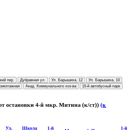
кий пер.
Дубравная ул.
Ул. Барышиха, 12
Ул. Барышиха, 10
рикотажная
Акад. Коммунального хоз-ва
15-й автобусный парк
от остановки 4-й мкр. Митина (к/ст))
(к
Ул.
Школа
1-й
1-й