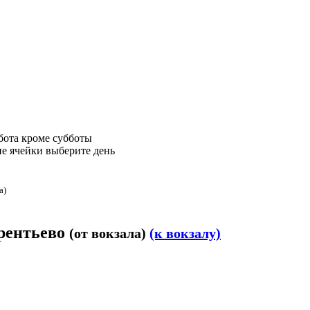
бота
кроме субботы
е ячейки выберите день
а)
врентьево
(от вокзала)
(к вокзалу)