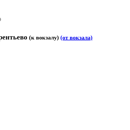
)
врентьево
(к вокзалу)
(от вокзала)