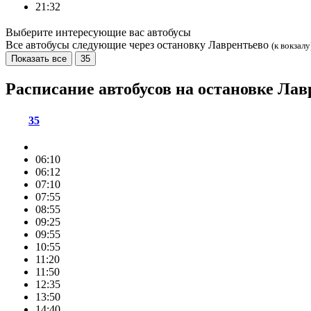
21:32
Выберите интересующие вас автобусы
Все автобусы следующие через остановку Лаврентьево
(к вокзалу
Показать все
35
Расписание автобусов на остановке Ла
35
06:10
06:12
07:10
07:55
08:55
09:25
09:55
10:55
11:20
11:50
12:35
13:50
14:40