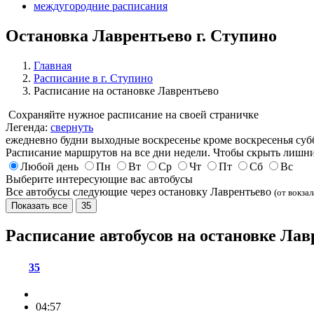
междугородние расписания
Остановка Лаврентьево г. Ступино
Главная
Расписание в г. Ступино
Расписание на остановке Лаврентьево
Сохраняйте нужное расписание на своей страничке
Легенда:
свернуть
ежедневно
будни
выходные
воскресенье
кроме воскресенья
суб
Расписание маршрутов на все дни недели. Чтобы скрыть лишни
Любой день
Пн
Вт
Ср
Чт
Пт
Сб
Вс
Выберите интересующие вас автобусы
Все автобусы следующие через остановку Лаврентьево
(от вокзал
Показать все
35
Расписание автобусов на остановке Ла
35
04:57