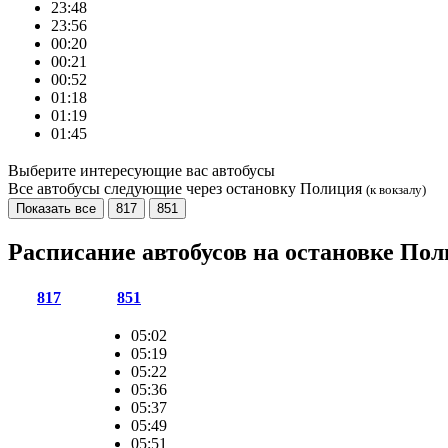
23:48
23:56
00:20
00:21
00:52
01:18
01:19
01:45
Выберите интересующие вас автобусы
Все автобусы следующие через остановку Полиция
(к вокзалу)
Показать все
817
851
Расписание автобусов на остановке По
817
851
05:02
05:19
05:22
05:36
05:37
05:49
05:51