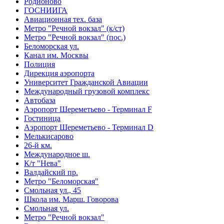
Родионово
ГОСНИИГА
Авиационная тех. база
Метро "Речной вокзал" (к/ст)
Метро "Речной вокзал" (пос.)
Беломорская ул.
Канал им. Москвы
Полиция
Дирекция аэропорта
Университет Гражданской Авиации
Международный грузовой комплекс
Автобаза
Аэропорт Шереметьево - Терминал F
Гостиница
Аэропорт Шереметьево - Терминал D
Мелькисарово
26-й км.
Международное ш.
К/т "Нева"
Валдайский пр.
Метро "Беломорская"
Смольная ул., 45
Школа им. Марш. Говорова
Смольная ул.
Метро "Речной вокзал"