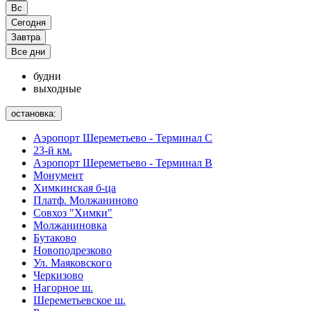
Вс
Сегодня
Завтра
Все дни
будни
выходные
остановка:
Аэропорт Шереметьево - Терминал С
23-й км.
Аэропорт Шереметьево - Терминал B
Монумент
Химкинская б-ца
Платф. Молжаниново
Совхоз "Химки"
Молжаниновка
Бутаково
Новоподрезково
Ул. Маяковского
Черкизово
Нагорное ш.
Шереметьевское ш.