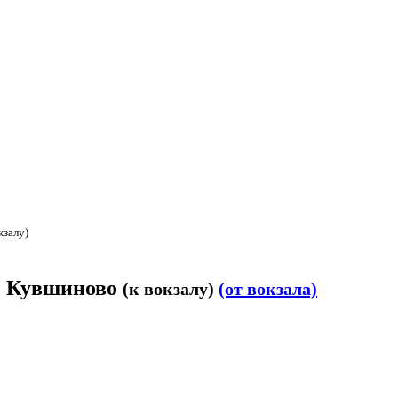
кзалу)
в. Кувшиново
(к вокзалу)
(от вокзала)