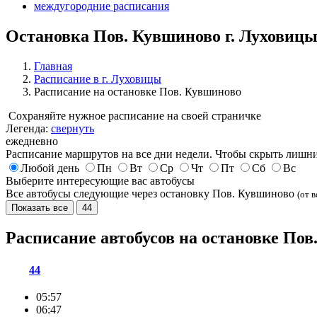
междугородние расписания
Остановка Пов. Кувшиново г. Луховиц
Главная
Расписание в г. Луховицы
Расписание на остановке Пов. Кувшиново
Сохраняйте нужное расписание на своей страничке
Легенда:
свернуть
ежедневно
Расписание маршрутов на все дни недели. Чтобы скрыть лишни
Любой день
Пн
Вт
Ср
Чт
Пт
Сб
Вс
Выберите интересующие вас автобусы
Все автобусы следующие через остановку Пов. Кувшиново
(от в
Показать все
44
Расписание автобусов на остановке По
44
05:57
06:47