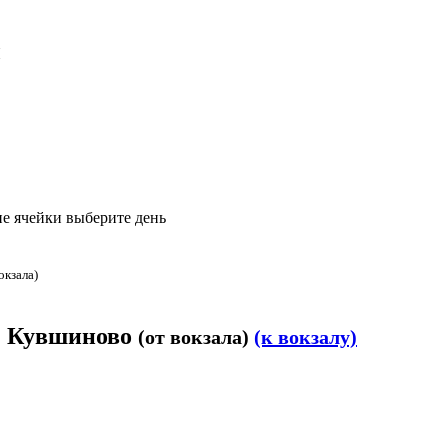
ы
е ячейки выберите день
окзала)
в. Кувшиново
(от вокзала)
(к вокзалу)