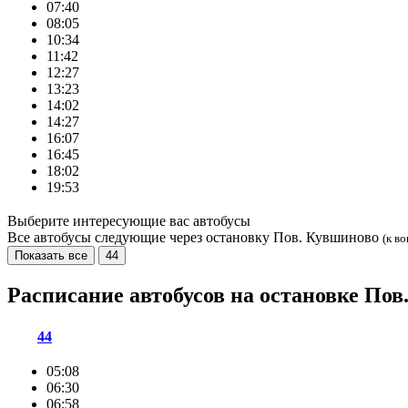
07:40
08:05
10:34
11:42
12:27
13:23
14:02
14:27
16:07
16:45
18:02
19:53
Выберите интересующие вас автобусы
Все автобусы следующие через остановку Пов. Кувшиново
(к во
Показать все
44
Расписание автобусов на остановке По
44
05:08
06:30
06:58