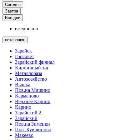
Сегодня
Завтра
Все дни
ежедневно
остановка:
Зарайск
Горсовет
Зарайский филиал
Кирпичный з-д
Металлобаза
Автохозяйство
Вышка
Пов.на Мишино
Карманово
Верхнее Карино
Карино
Зарайский 2
Зарайский
Пов.на Зименки
Пов. Кувшиново
Макеево