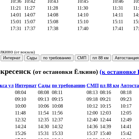
10:36
10:42
10:43
10:45
10:46
10
11:21
11:27
11:28
11:30
11:31
11
14:01
14:07
14:08
14:10
14:11
14
15:01
15:07
15:08
15:10
15:11
15
17:31
17:37
17:38
17:40
17:41
17
Ёлкино
(от вокзала)
Интернат
Сады
по требованию
СМП
пл 88 км
Автостанция
скресенск
(от остановки Ёлкино)
(к остановке 
кса ул
Интернат
Сады
по требованию
СМП
пл 88 км
Автост
08:04
08:08
08:11
08:13
08:16
08:18
09:10
09:13
09:15
09:18
09:21
09:23
10:00
10:06
10:08
10:12
10:15
10:17
11:48
11:54
11:56
12:00
12:03
12:05
12:32
12:35
12:37
12:40
12:44
12:49
14:24
14:30
14:32
14:36
14:39
14:41
15:26
15:31
15:33
15:37
15:40
15:42