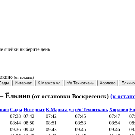
е ячейки выберите день
Ёлкино
(от вокзала)
Сады
Интернат
К.Маркса ул
п/о Техноткань
Хорлово
Елкино
 – Ёлкино
(от остановки Воскресенск)
(к остан
анию
Сады
Интернат
К.Маркса ул
п/о Техноткань
Хорлово
Ел
07:38
07:42
07:42
07:45
07:47
07
08:44
08:50
08:51
08:53
08:54
08
09:36
09:42
09:43
09:45
09:46
09