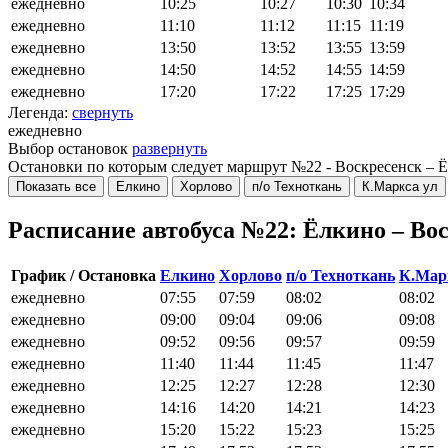
ежедневно
10:25
10:27
10:30
10:34
ежедневно
11:10
11:12
11:15
11:19
ежедневно
13:50
13:52
13:55
13:59
ежедневно
14:50
14:52
14:55
14:59
ежедневно
17:20
17:22
17:25
17:29
Легенда:
свернуть
ежедневно
Выбор остановок
развернуть
Остановки по которым следует маршрут №22 - Воскресенск – 
Показать все
Елкино
Хорлово
п/о Техноткань
К.Маркса ул
Расписание автобуса №22: Ёлкино – Во
График / Остановка
Елкино
Хорлово
п/о Техноткань
К.Мар
ежедневно
07:55
07:59
08:02
08:02
ежедневно
09:00
09:04
09:06
09:08
ежедневно
09:52
09:56
09:57
09:59
ежедневно
11:40
11:44
11:45
11:47
ежедневно
12:25
12:27
12:28
12:30
ежедневно
14:16
14:20
14:21
14:23
ежедневно
15:20
15:22
15:23
15:25