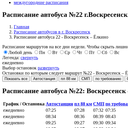
междугородние расписания
Расписание автобуса №22 г.Воскресенск
Главная
Расписание автобусов в г. Воскресенск
Расписание автобуса 22 - Воскресенск – Ёлкино
Расписание маршрутов на все дни недели. Чтобы скрыть лишни
Любой день
Пн
Вт
Ср
Чт
Пт
Сб
Вс
Легенда:
свернуть
ежедневно
Выбор остановок
развернуть
Остановки по которым следует маршрут №22 - Воскресенск – 
Показать все
Автостанция
пл 88 км
СМП
по требованию
Расписание автобуса №22: Воскресенск
График / Остановка
Автостанция
пл 88 км
СМП
по требов
ежедневно
07:25
07:28
07:32
07:35
ежедневно
08:34
08:36
08:39
08:43
ежедневно
09:25
09:27
09:30
09:34