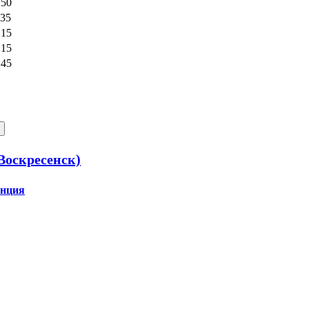
:50
:35
:15
:15
:45
Воскресенск)
анция