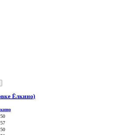
овке Ёлкино)
кино
:50
:57
:50