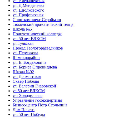
ул. Алебашевская
ул. Д.Менделеева
ул. Циолковского
ул. Профсоюзная
Спорткомплекс Строймаш
Тюменский драматический театр
Школа №5
Политехнический колледж
ул. 50 лет ВЛКСМ
ул.Тульская
Проезд Геологоразведчиков
ул. Пермякова
III микрорайон
ул. Е. Богдановича
ул. Бориса Опрокиднева
Школа №92
ул. Депутатская
Сквер Победы
ул. Валерии Гнаровской
ул.50 лет ВЛКСМ
ул. Холодильная
Управление госэкспертизы
Бизнес-центр Петр Столыпин
Дом Печати
ул. 50 лет Победы