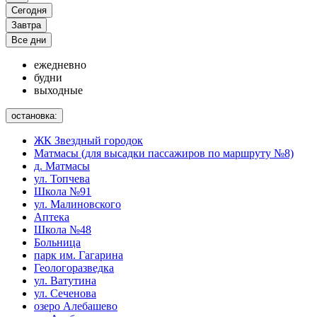
Сегодня
Завтра
Все дни
ежедневно
будни
выходные
остановка:
ЖК Звездный городок
Матмасы (для высадки пассажиров по маршруту №8)
д. Матмасы
ул. Топчева
Школа №91
ул. Малиновского
Аптека
Школа №48
Больница
парк им. Гагарина
Геологоразведка
ул. Ватутина
ул. Сеченова
озеро Алебашево