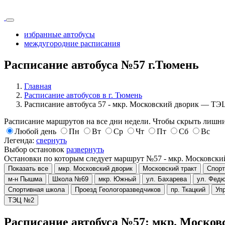
избранные автобусы
междугородние расписания
Расписание автобуса №57 г.Тюмень
Главная
Расписание автобусов в г. Тюмень
Расписание автобуса 57 - мкр. Московский дворик — Т
Расписание маршрутов на все дни недели. Чтобы скрыть лишни
Любой день
Пн
Вт
Ср
Чт
Пт
Сб
Вс
Легенда:
свернуть
Выбор остановок
развернуть
Остановки по которым следует маршрут №57 - мкр. Московс
Показать все
мкр. Московский дворик
Московский тракт
Спорт
м-н Пышма
Школа №69
мкр. Южный
ул. Бахарева
ул. Федю
Спортивная школа
Проезд Геологоразведчиков
пр. Ткацкий
Уп
ТЭЦ №2
Расписание автобуса №57: мкр. Моск