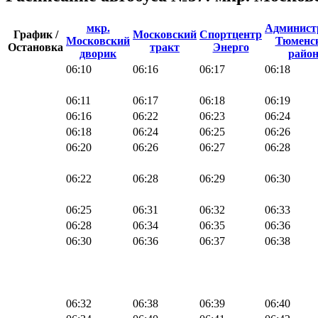
мкр.
Админист
График /
Московский
Спортцентр
Московский
Тюменс
Остановка
тракт
Энерго
дворик
райо
06:10
06:16
06:17
06:18
06:11
06:17
06:18
06:19
06:16
06:22
06:23
06:24
06:18
06:24
06:25
06:26
06:20
06:26
06:27
06:28
06:22
06:28
06:29
06:30
06:25
06:31
06:32
06:33
06:28
06:34
06:35
06:36
06:30
06:36
06:37
06:38
06:32
06:38
06:39
06:40