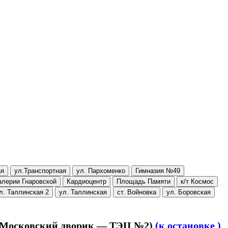
ая
ул.Транспортная
ул. Пархоменко
Гимназия №49
алерии Гнаровской
Кардиоцентр
Площадь Памяти
к/т Космос
л. Таллинская 2
ул. Таллинская
ст. Войновка
ул. Боровская
. Московский дворик — ТЭЦ №2)
(к остановке )