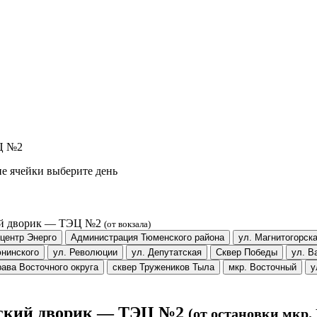
ЭЦ №2
е ячейки выберите день
кий дворик — ТЭЦ №2
(от вокзала)
центр Энерго
Администрация Тюменского района
ул. Магнитогорск
нинского
ул. Революции
ул. Депутатская
Сквер Победы
ул. В
рава Восточного округа
сквер Тружеников Тыла
мкр. Восточный
у
овский дворик — ТЭЦ №2
(от остановки мкр