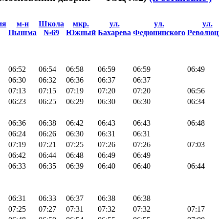
ия
м-н
Школа
мкр.
ул.
ул.
ул.
Пышма
№69
Южный
Бахарева
Федюнинского
Революц
06:52
06:54
06:58
06:59
06:59
06:49
06:30
06:32
06:36
06:37
06:37
07:13
07:15
07:19
07:20
07:20
06:56
06:23
06:25
06:29
06:30
06:30
06:34
06:36
06:38
06:42
06:43
06:43
06:48
06:24
06:26
06:30
06:31
06:31
07:19
07:21
07:25
07:26
07:26
07:03
06:42
06:44
06:48
06:49
06:49
06:33
06:35
06:39
06:40
06:40
06:44
06:31
06:33
06:37
06:38
06:38
07:25
07:27
07:31
07:32
07:32
07:17