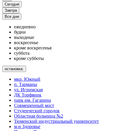
Сегодня
Завтра
Все дни
ежедневно
будни
выходные
воскресенье
кроме воскресенья
суббота
кроме субботы
остановка:
мкр. Южный
п. Тарманы
ул. Игримская
ДК Торфяник
парк им. Гагарина
Совмещенный мост
Студенческий городок
Областная больница №2
Тюменский индустриальный университет
м-н Здоровье