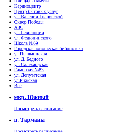
Площадь Памяти
Кардиоцентр
Центр бытовых услуг
ул. Валерии Гнаровской
Сквер Победы
АЗС
ул. Революции
ул. Федюнинского
Школа №69
Городская юношеская библиотека
ул.Пышминская
ул. Д. Бедного
ул. Салехардская
Гимназия №83
ул. Депутатская
ул.Рижская
Все
мкр. Южный
Посмотреть расписание
п. Тарманы
Посмотреть расписание