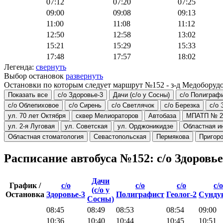
07:12
07:20
07:25
09:00
09:08
09:13
11:00
11:08
11:12
12:50
12:58
13:02
15:21
15:29
15:33
17:48
17:57
18:02
Легенда:
свернуть
Выбор остановок
развернуть
Остановки по которым следует маршрут №152 - з-д Медоборуд
Показать все
с/о Здоровье-3
Дачи (с/о у Сосны)
с/о Полиграф
с/о Облепиховое
с/о Сирень
с/о Светлячок
с/о Березка
с/о 
ул. 70 лет Октября
сквер Мелиораторов
Автобаза
МПАТП № 2
ул. 2-я Луговая
ул. Советская
ул. Орджоникидзе
Областная и
Областная стоматология
Севастопольская
Пермякова
Пригор
Расписание автобуса №152: с/о Здоровь
Дачи
График /
с/о
с/о
с/о
с/о
(с/о у
Остановка
Здоровье-3
Полиграфист
Геолог-2
Сунду
Сосны)
08:45
08:49
08:53
08:54
09:00
10:36
10:40
10:44
10:45
10:51