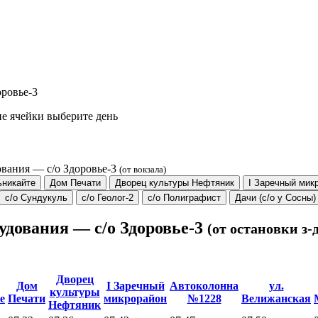
оровье-3
е ячейки выберите день
ования — с/о Здоровье-3
(от вокзала)
ьникайте
Дом Печати
Дворец культуры Нефтяник
I Заречный мик
с/о Сундукуль
с/о Геолог-2
с/о Полиграфист
Дачи (с/о у Сосны)
удования — с/о Здоровье-3
(от остановки з
Дворец
Дом
I Заречный
Автоколонна
ул.
культуры
е
Печати
микрорайон
№1228
Велижанская
Нефтяник