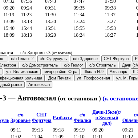
07:32
07:36
07:43
07:47
07:50
09:20
09:24
09:31
09:35
09:38
11:19
11:23
11:30
11:34
11:37
13:09
13:13
13:20
13:24
13:27
15:40
15:44
15:51
15:55
15:58
18:09
18:13
18:20
18:24
18:27
ования — с/о Здоровье-3
(от вокзала)
ист
с/о Геолог-2
с/о Сундукуль
с/о Здоровье
СНТ Фортуна
Р
Электрон
с/о Домостроитель
с/о Геолог
с/о Строитель
Дачи (с
ул. Велижанская
микрорайон Югра
Школа №9
Аквапарк
II
нфекционная больница
Дом Печати
ул. Профсоюзная
ул. М. Горь
одный рынок
Автовокзал
е-3 — Автовокзал
(от остановки )
(к остановк
Дачи-15км(с/
с/о
СНТ
с/о
с/
Разбахта
о Зеленый
куль
Здоровье
Фортуна
Фиалка
Облепи
дол)
09:11
09:13
09:18
09:19
09:20
09:21
11:02
11:04
11:09
11:10
11:11
11:12