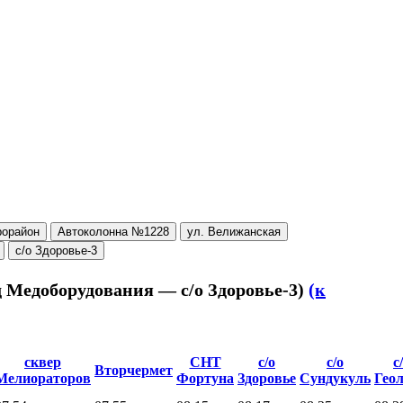
рорайон
Автоколонна №1228
ул. Велижанская
с/о Здоровье-3
-д Медоборудования — с/о Здоровье-3)
(к
сквер
СНТ
с/о
с/о
с
Вторчермет
Мелиораторов
Фортуна
Здоровье
Сундукуль
Геол