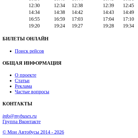
12:30
12:34
12:38
12:39
12:45
14:34
14:38
14:42
14:43
14:49
16:55
16:59
17:03
17:04
17:10
19:20
19:24
19:27
19:28
19:34
БИЛЕТЫ ОНЛАЙН
Поиск рейсов
ОБЩАЯ ИНФОРМАЦИЯ
О проекте
Статьи
Реклама
Частые вопросы
КОНТАКТЫ
info@mybuses.ru
Группа Вконтакте
© Мои Автобусы 2014 - 2026