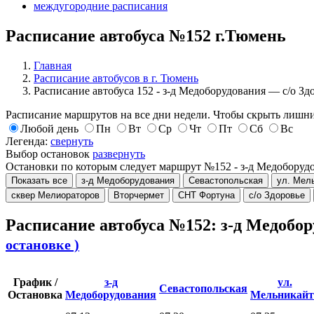
междугородние расписания
Расписание автобуса №152 г.Тюмень
Главная
Расписание автобусов в г. Тюмень
Расписание автобуса 152 - з-д Медоборудования — с/о Зд
Расписание маршрутов на все дни недели. Чтобы скрыть лишни
Любой день
Пн
Вт
Ср
Чт
Пт
Сб
Вс
Легенда:
свернуть
Выбор остановок
развернуть
Остановки по которым следует маршрут №152 - з-д Медоборуд
Показать все
з-д Медоборудования
Севастопольская
ул. Мел
сквер Мелиораторов
Вторчермет
СНТ Фортуна
с/о Здоровье
Расписание автобуса №152: з-д Медобор
остановке )
График /
з-д
ул.
Севастопольская
Остановка
Медоборудования
Мельникайт