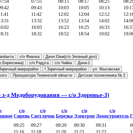
07:54
07:55
08:15
08:17
08:25
08:2
09:42
09:43
10:03
10:05
10:13
10:1
11:41
11:42
12:02
12:04
12:12
12:1
13:31
13:32
13:52
13:54
14:02
14:0
16:02
16:03
16:23
16:25
16:33
16:3
18:31
18:32
18:52
18:54
19:02
19:0
азбахта
с/о Фиалка
Дачи-15км(с/о Зеленый дол)
/о Бирюсинка)
с/о Радуга
с/о Чайка
Дачи-1
 Заречный микрорайон
I Заречный микрорайон
ул. Мысовская
кого
Прокуратура Тюменской области
Детская поликлиника № 2
е з-д Медоборудования — с/о Здоровье-3)
о
с/о
с/о
с/о
с/о
с/о
ховое
Сирень
Светлячок
Березка
Электрон
Домостроитель
Г
09:25
09:27
09:29
09:30
09:31
0
11:16
11:18
11:20
11:21
11:22
1