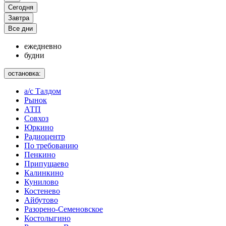
Сегодня
Завтра
Все дни
ежедневно
будни
остановка:
а/с Талдом
Рынок
АТП
Совхоз
Юркино
Радиоцентр
По требованию
Пенкино
Припущаево
Калинкино
Кунилово
Костенево
Айбутово
Разорено-Семеновское
Костолыгино