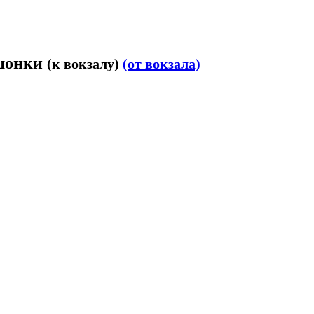
ошонки
(к вокзалу)
(от вокзала)