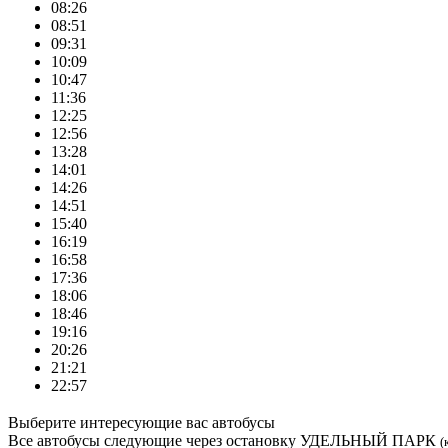
08:26
08:51
09:31
10:09
10:47
11:36
12:25
12:56
13:28
14:01
14:26
14:51
15:40
16:19
16:58
17:36
18:06
18:46
19:16
20:26
21:21
22:57
Выберите интересующие вас автобусы
Все автобусы следующие через остановку УДЕЛЬНЫЙ ПАРК
(