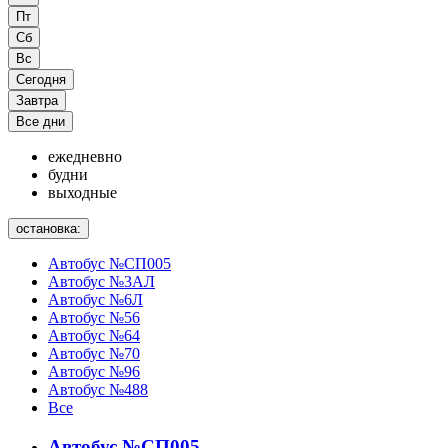
Пт
Сб
Вс
Сегодня
Завтра
Все дни
ежедневно
будни
выходные
остановка:
Автобус №СП005
Автобус №3АЛ
Автобус №6Л
Автобус №56
Автобус №64
Автобус №70
Автобус №96
Автобус №488
Все
Автобус №СП005