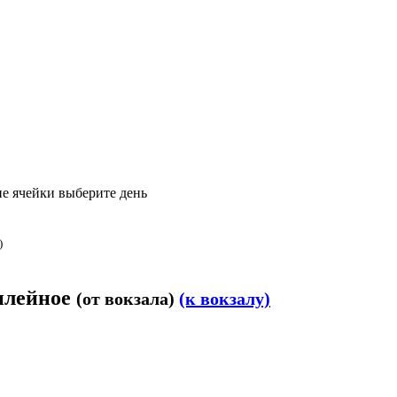
е ячейки выберите день
)
билейное
(от вокзала)
(к вокзалу)