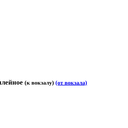
билейное
(к вокзалу)
(от вокзала)