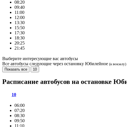
08:20
09:40
11:00
12:00
13:30
15:50
17:30
18:30
20:25
21:45
Выберите интересующие вас автобусы
Все автобусы следующие через остановку Юбилейное
(к вокзалу)
Показать все
10
Расписание автобусов на остановке Ю
10
06:00
07:20
08:30
09:50
11:10