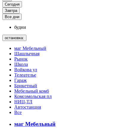
Сегодня
Завтра
Все дни
будни
остановка:
маг Мебельный
Шашлычная
Рынок
Школа
Войкова ул
Телеателье
Гараж
Брикетный
Мебельный комб
Комсомольская пл
НИЦ-ТЛ
Автостанция
Все
маг Мебельный