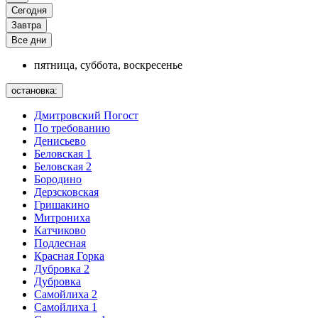
Сегодня
Завтра
Все дни
пятница, суббота, воскресенье
остановка:
Дмитровский Погост
По требованию
Денисьево
Беловская 1
Беловская 2
Бородино
Дерзсковская
Гришакино
Митрониха
Катчиково
Подлесная
Красная Горка
Дубровка 2
Дубровка
Самойлиха 2
Самойлиха 1