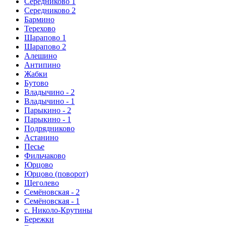
Середниково 1
Середниково 2
Бармино
Терехово
Шарапово 1
Шарапово 2
Алешино
Антипино
Жабки
Бутово
Владычино - 2
Владычино - 1
Парыкино - 2
Парыкино - 1
Подрядниково
Астанино
Песье
Фильчаково
Юрцово
Юрцово (поворот)
Щеголево
Семёновская - 2
Семёновская - 1
с. Николо-Крутины
Бережки