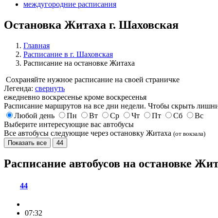
междугородние расписания
Остановка Житаха г. Шаховская
Главная
Расписание в г. Шаховская
Расписание на остановке Житаха
Сохраняйте нужное расписание на своей страничке
Легенда:
свернуть
ежедневно
воскресенье
кроме воскресенья
Расписание маршрутов на все дни недели. Чтобы скрыть лишни
Любой день
Пн
Вт
Ср
Чт
Пт
Сб
Вс
Выберите интересующие вас автобусы
Все автобусы следующие через остановку Житаха
(от вокзала)
Показать все
44
Расписание автобусов на остановке Жи
44
07:32