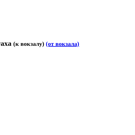
таха
(к вокзалу)
(от вокзала)