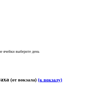
е ячейки выберите день
таха
(от вокзала)
(к вокзалу)