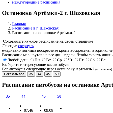
междугородние расписания
Остановка Артёмки-2 г. Шаховская
Главная
Расписание в г. Шаховская
Расписание на остановке Артёмки-2
Сохраняйте нужное расписание на своей страничке
Легенда:
свернуть
ежедневно
пятница
воскресенье
кроме воскресенья
вторник, че
Расписание маршрутов на все дни недели. Чтобы скрыть лишни
Любой день
Пн
Вт
Ср
Чт
Пт
Сб
Вс
Выберите интересующие вас автобусы
Все автобусы следующие через остановку Артёмки-2
(от вокзала)
Показать все
35
44
45
50
Расписание автобусов на остановке Ар
35
44
45
50
07:46
09:08