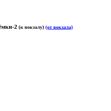
тёмки-2
(к вокзалу)
(от вокзала)