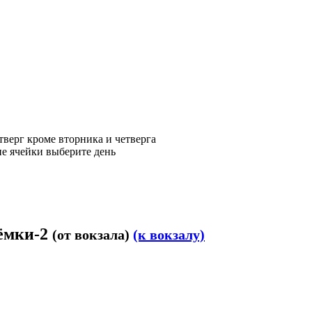
тверг
кроме вторника и четверга
е ячейки выберите день
тёмки-2
(от вокзала)
(к вокзалу)