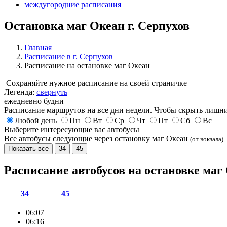
междугородние расписания
Остановка маг Океан г. Серпухов
Главная
Расписание в г. Серпухов
Расписание на остановке маг Океан
Сохраняйте нужное расписание на своей страничке
Легенда:
свернуть
ежедневно
будни
Расписание маршрутов на все дни недели. Чтобы скрыть лишни
Любой день
Пн
Вт
Ср
Чт
Пт
Сб
Вс
Выберите интересующие вас автобусы
Все автобусы следующие через остановку маг Океан
(от вокзала)
Показать все
34
45
Расписание автобусов на остановке ма
34
45
06:07
06:16