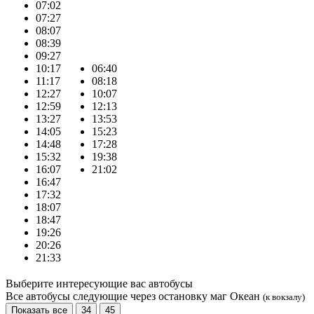
07:02
07:27
08:07
08:39
09:27
10:17
06:40
11:17
08:18
12:27
10:07
12:59
12:13
13:27
13:53
14:05
15:23
14:48
17:28
15:32
19:38
16:07
21:02
16:47
17:32
18:07
18:47
19:26
20:26
21:33
Выберите интересующие вас автобусы
Все автобусы следующие через остановку маг Океан
(к вокзалу)
Показать все
34
45