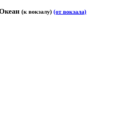
г Океан
(к вокзалу)
(от вокзала)