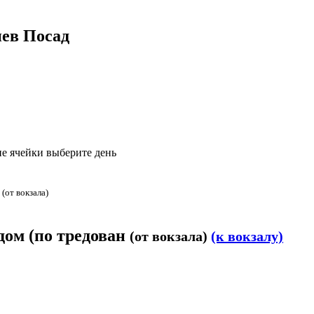
иев Посад
е ячейки выберите день
н
(от вокзала)
дом (по тредован
(от вокзала)
(к вокзалу)