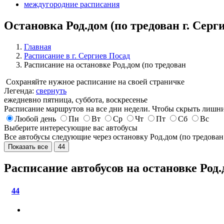
междугородние расписания
Остановка Род.дом (по тредован г. Серг
Главная
Расписание в г. Сергиев Посад
Расписание на остановке Род.дом (по тредован
Сохраняйте нужное расписание на своей страничке
Легенда:
свернуть
ежедневно
пятница, суббота, воскресенье
Расписание маршрутов на все дни недели. Чтобы скрыть лишни
Любой день
Пн
Вт
Ср
Чт
Пт
Сб
Вс
Выберите интересующие вас автобусы
Все автобусы следующие через остановку Род.дом (по тредова
Показать все
44
Расписание автобусов на остановке Род.
44