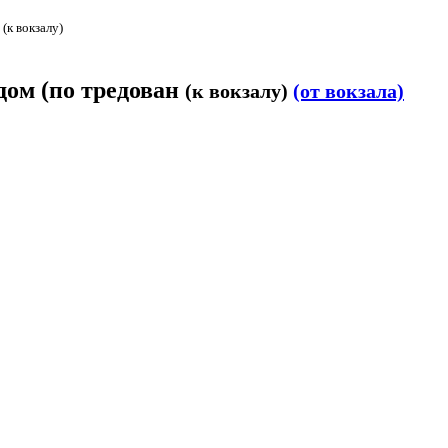
н
(к вокзалу)
дом (по тредован
(к вокзалу)
(от вокзала)