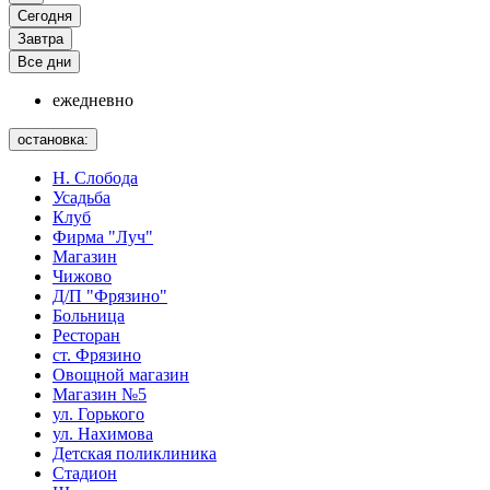
Сегодня
Завтра
Все дни
ежедневно
остановка:
Н. Слобода
Усадьба
Клуб
Фирма "Луч"
Магазин
Чижово
Д/П "Фрязино"
Больница
Ресторан
ст. Фрязино
Овощной магазин
Магазин №5
ул. Горького
ул. Нахимова
Детская поликлиника
Стадион