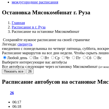
междугородние расписания
Остановка Мясокомбинат г. Руза
Главная
Расписание в г. Руза
Расписание на остановке Мясокомбинат
Сохраняйте нужное расписание на своей страничке
Легенда:
свернуть
ежедневно
с понедельника по четверг
пятница, суббота, воскре
Расписание маршрутов на все дни недели. Чтобы скрыть лишни
Любой день
Пн
Вт
Ср
Чт
Пт
Сб
Вс
Выберите интересующие вас автобусы
Все автобусы следующие через остановку Мясокомбинат
(от вок
Показать все
26
Расписание автобусов на остановке Мя
26
06:17
06:18