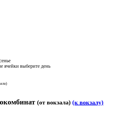
сенье
е ячейки выберите день
зала)
сокомбинат
(от вокзала)
(к вокзалу)