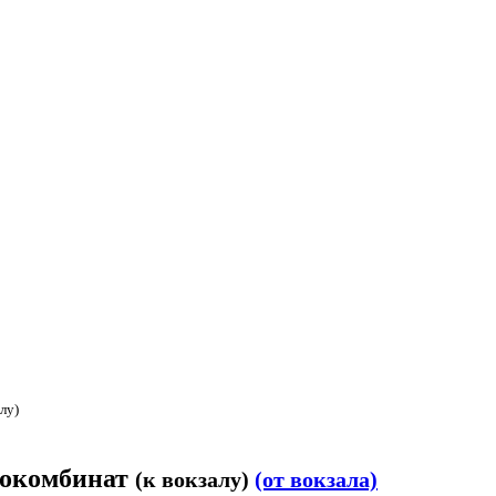
алу)
сокомбинат
(к вокзалу)
(от вокзала)