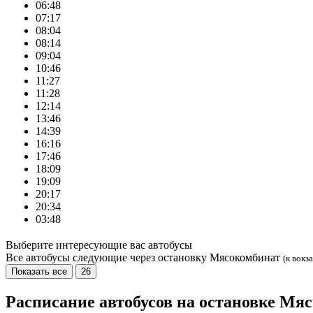
06:48
07:17
08:04
08:14
09:04
10:46
11:27
11:28
12:14
13:46
14:39
16:16
17:46
18:09
19:09
20:17
20:34
03:48
Выберите интересующие вас автобусы
Все автобусы следующие через остановку Мясокомбинат
(к вокз
Показать все
26
Расписание автобусов на остановке Мя