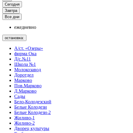
Сегодня
Завтра
Все дни
ежедневно
остановка:
А/cт. «Озеры»
фирма Ока
Д/с.№11
Школа №1
Молокозавод
Доротдел
Марково
Пов.Марково
Д.Марково
Сады
Бело-Колодезский
Белые Колодези
Белые Колодези-2
Жиливо-1
Жиливо-2
Дворец культуры