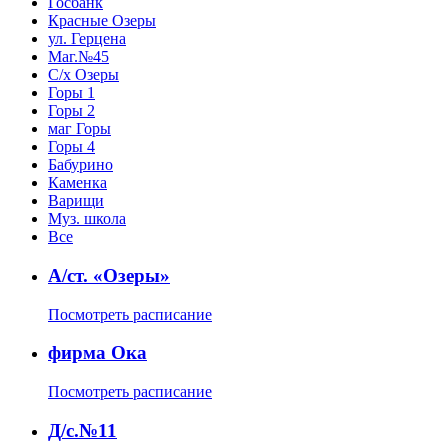
Госбанк
Красные Озеры
ул. Герцена
Маг.№45
С/х Озеры
Горы 1
Горы 2
маг Горы
Горы 4
Бабурино
Каменка
Варищи
Муз. школа
Все
А/cт. «Озеры»
Посмотреть расписание
фирма Ока
Посмотреть расписание
Д/с.№11