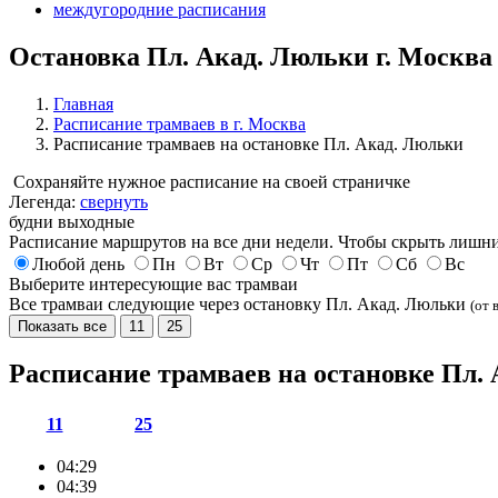
междугородние расписания
Остановка Пл. Акад. Люльки г. Москва
Главная
Расписание трамваев в г. Москва
Расписание трамваев на остановке Пл. Акад. Люльки
Сохраняйте нужное расписание на своей страничке
Легенда:
свернуть
будни
выходные
Расписание маршрутов на все дни недели. Чтобы скрыть лишни
Любой день
Пн
Вт
Ср
Чт
Пт
Сб
Вс
Выберите интересующие вас трамваи
Все трамваи следующие через остановку Пл. Акад. Люльки
(от 
Показать все
11
25
Расписание трамваев на остановке Пл.
11
25
04:29
04:39