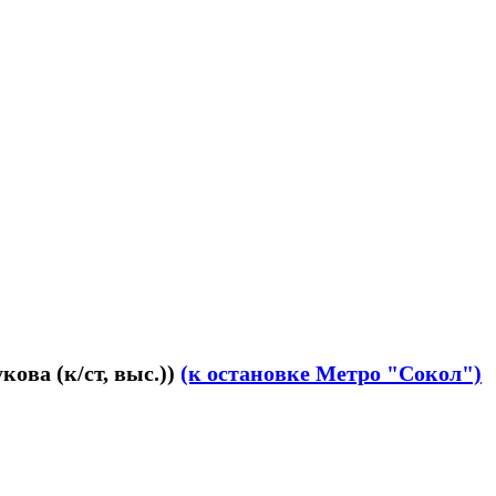
ова (к/ст, выс.))
(к остановке Метро "Сокол")