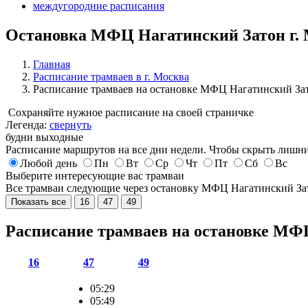
междугородние расписания
Остановка МФЦ Нагатинский Затон г.
Главная
Расписание трамваев в г. Москва
Расписание трамваев на остановке МФЦ Нагатинский За
Сохраняйте нужное расписание на своей страничке
Легенда:
свернуть
будни
выходные
Расписание маршрутов на все дни недели. Чтобы скрыть лишни
Любой день
Пн
Вт
Ср
Чт
Пт
Сб
Вс
Выберите интересующие вас трамваи
Все трамваи следующие через остановку МФЦ Нагатинский З
Показать все
16
47
49
Расписание трамваев на остановке МФ
16
47
49
05:29
05:49