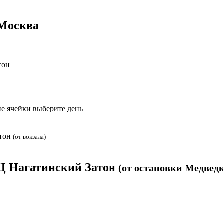
 Москва
тон
е ячейки выберите день
атон
(от вокзала)
Ц Нагатинский Затон
(от остановки Медведк