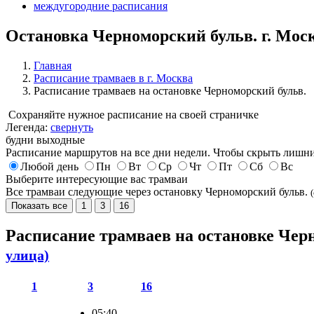
междугородние расписания
Остановка Черноморский бульв. г. Мос
Главная
Расписание трамваев в г. Москва
Расписание трамваев на остановке Черноморский бульв.
Сохраняйте нужное расписание на своей страничке
Легенда:
свернуть
будни
выходные
Расписание маршрутов на все дни недели. Чтобы скрыть лишни
Любой день
Пн
Вт
Ср
Чт
Пт
Сб
Вс
Выберите интересующие вас трамваи
Все трамваи следующие через остановку Черноморский бульв.
Показать все
1
3
16
Расписание трамваев на остановке Чер
улица)
1
3
16
05:40