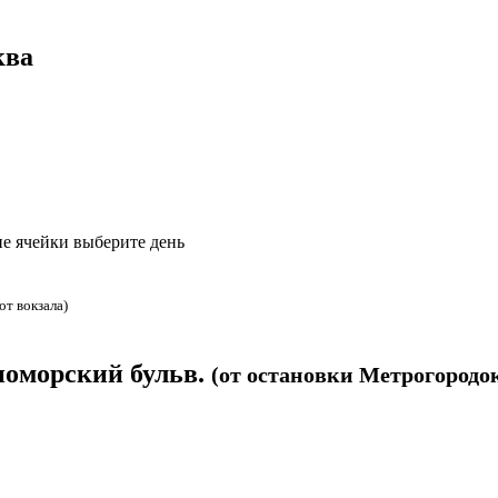
ква
е ячейки выберите день
(от вокзала)
номорский бульв.
(от остановки Метрогородок 