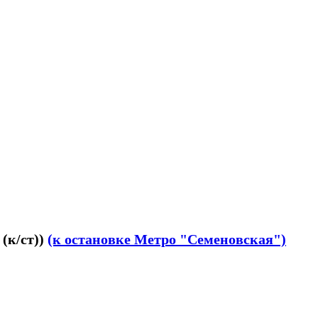
 (к/ст))
(к остановке Метро "Семеновская")