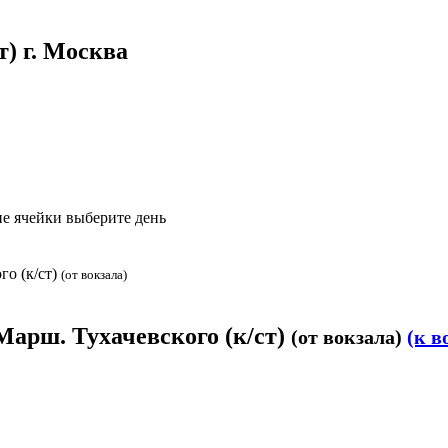
т) г. Москва
е ячейки выберите день
го (к/ст)
(от вокзала)
 Марш. Тухачевского (к/ст)
(от вокзала)
(к в