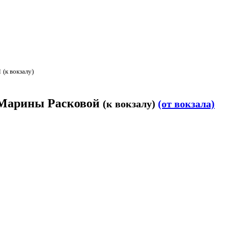
й
(к вокзалу)
. Марины Расковой
(к вокзалу)
(от вокзала)