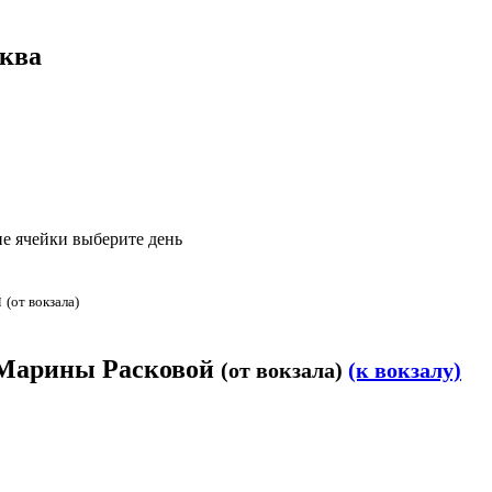
сква
е ячейки выберите день
й
(от вокзала)
. Марины Расковой
(от вокзала)
(к вокзалу)