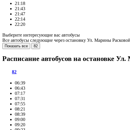
21:18
21:43
21:47
22:14
22:20
Выберите интересующие вас автобусы
Все автобусы следующие через остановку Ул. Марины Расково
Показать все
82
Расписание автобусов на остановке Ул
82
06:39
06:43
07:17
07:31
07:55
08:21
08:39
09:00
09:20
09:23