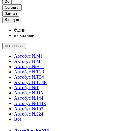
Вс
Сегодня
Завтра
Все дни
будни
выходные
остановка:
Автобус №М1
Автобус №М4
Автобус №Н11
Автобус №Т28
Автобус №Т34
Автобус №Т34К
Автобус №1
Автобус №113
Автобус №144
Автобус №144К
Автобус №153
Автобус №224
Все
Автобус №М1