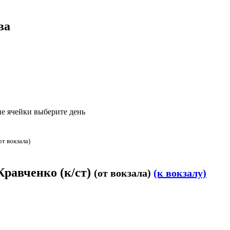
ва
е ячейки выберите день
от вокзала)
Кравченко (к/ст)
(от вокзала)
(к вокзалу)