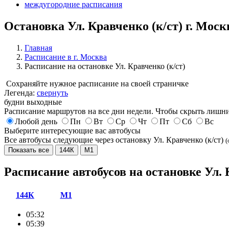
междугородние расписания
Остановка Ул. Кравченко (к/ст) г. Моск
Главная
Расписание в г. Москва
Расписание на остановке Ул. Кравченко (к/ст)
Сохраняйте нужное расписание на своей страничке
Легенда:
свернуть
будни
выходные
Расписание маршрутов на все дни недели. Чтобы скрыть лишни
Любой день
Пн
Вт
Ср
Чт
Пт
Сб
Вс
Выберите интересующие вас автобусы
Все автобусы следующие через остановку Ул. Кравченко (к/ст)
(
Показать все
144К
М1
Расписание автобусов на остановке Ул. 
144К
М1
05:32
05:39