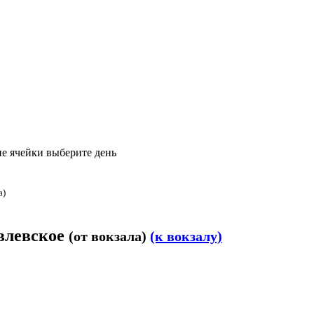
е ячейки выберите день
а)
овлевское
(от вокзала)
(к вокзалу)