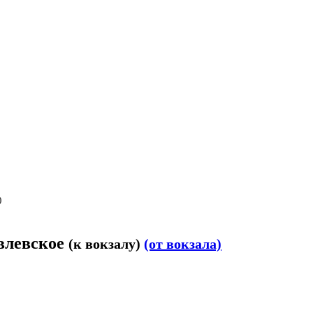
)
овлевское
(к вокзалу)
(от вокзала)