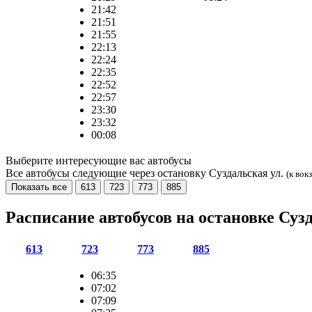
21:42
21:51
21:55
22:13
22:24
22:35
22:52
22:57
23:30
23:32
00:08
Выберите интересующие вас автобусы
Все автобусы следующие через остановку Суздальская ул.
(к вок
Показать все
613
723
773
885
Расписание автобусов на остановке Суз
613
723
773
885
06:35
07:02
07:09