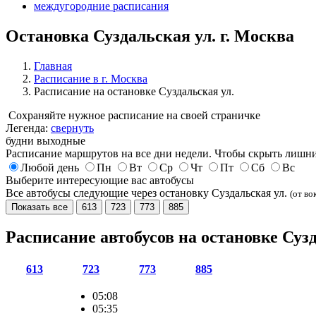
междугородние расписания
Остановка Суздальская ул. г. Москва
Главная
Расписание в г. Москва
Расписание на остановке Суздальская ул.
Сохраняйте нужное расписание на своей страничке
Легенда:
свернуть
будни
выходные
Расписание маршрутов на все дни недели. Чтобы скрыть лишни
Любой день
Пн
Вт
Ср
Чт
Пт
Сб
Вс
Выберите интересующие вас автобусы
Все автобусы следующие через остановку Суздальская ул.
(от во
Показать все
613
723
773
885
Расписание автобусов на остановке Суз
613
723
773
885
05:08
05:35