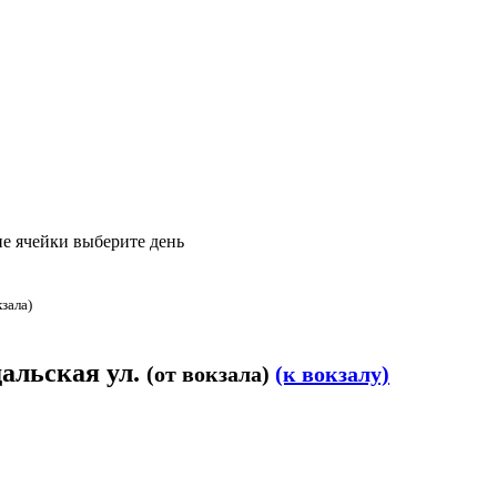
е ячейки выберите день
кзала)
дальская ул.
(от вокзала)
(к вокзалу)