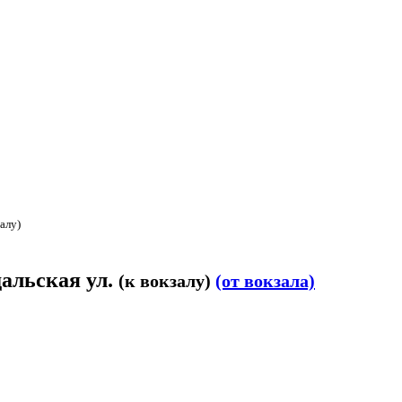
залу)
дальская ул.
(к вокзалу)
(от вокзала)