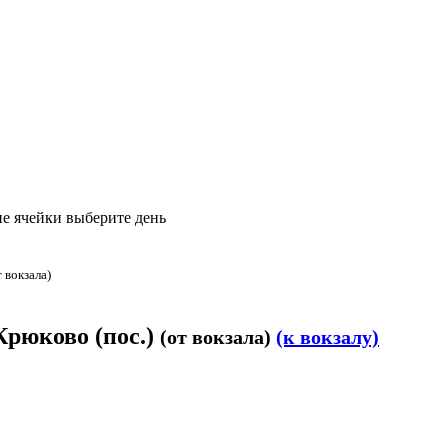
е ячейки выберите день
т вокзала)
Крюково (пос.)
(от вокзала)
(к вокзалу)