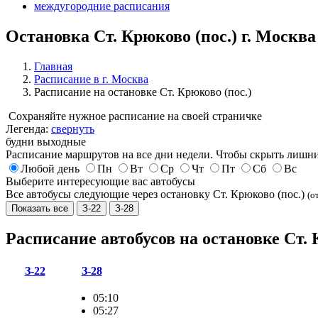
междугородние расписания
Остановка Ст. Крюково (пос.) г. Москва
Главная
Расписание в г. Москва
Расписание на остановке Ст. Крюково (пос.)
Сохраняйте нужное расписание на своей страничке
Легенда:
свернуть
будни
выходные
Расписание маршрутов на все дни недели. Чтобы скрыть лишни
Любой день
Пн
Вт
Ср
Чт
Пт
Сб
Вс
Выберите интересующие вас автобусы
Все автобусы следующие через остановку Ст. Крюково (пос.)
(о
Показать все
З-22
З-28
Расписание автобусов на остановке Ст. 
З-22
З-28
05:10
05:27