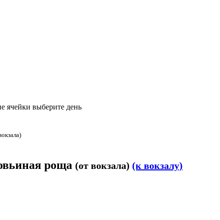
е ячейки выберите день
вокзала)
ловьиная роща
(от вокзала)
(к вокзалу)