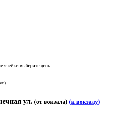
е ячейки выберите день
ала)
нечная ул.
(от вокзала)
(к вокзалу)