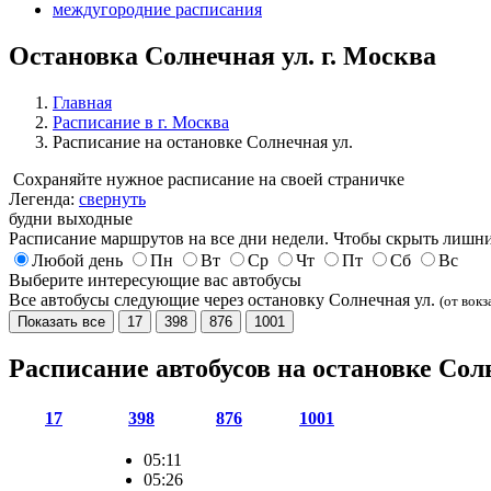
междугородние расписания
Остановка Солнечная ул. г. Москва
Главная
Расписание в г. Москва
Расписание на остановке Солнечная ул.
Сохраняйте нужное расписание на своей страничке
Легенда:
свернуть
будни
выходные
Расписание маршрутов на все дни недели. Чтобы скрыть лишни
Любой день
Пн
Вт
Ср
Чт
Пт
Сб
Вс
Выберите интересующие вас автобусы
Все автобусы следующие через остановку Солнечная ул.
(от вокз
Показать все
17
398
876
1001
Расписание автобусов на остановке Сол
17
398
876
1001
05:11
05:26