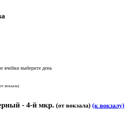
ва
е ячейки выберите день
(от вокзала)
ерный - 4-й мкр.
(от вокзала)
(к вокзалу)