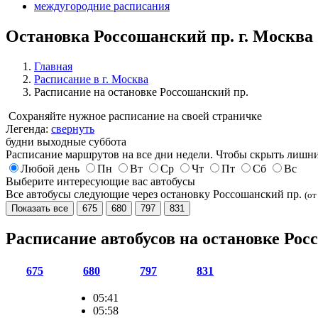
междугородние расписания
Остановка Россошанский пр. г. Москва
Главная
Расписание в г. Москва
Расписание на остановке Россошанский пр.
Сохраняйте нужное расписание на своей страничке
Легенда:
свернуть
будни
выходные
суббота
Расписание маршрутов на все дни недели. Чтобы скрыть лишни
Любой день
Пн
Вт
Ср
Чт
Пт
Сб
Вс
Выберите интересующие вас автобусы
Все автобусы следующие через остановку Россошанский пр.
(от
Показать все
675
680
797
831
Расписание автобусов на остановке Ро
675
680
797
831
05:41
05:58