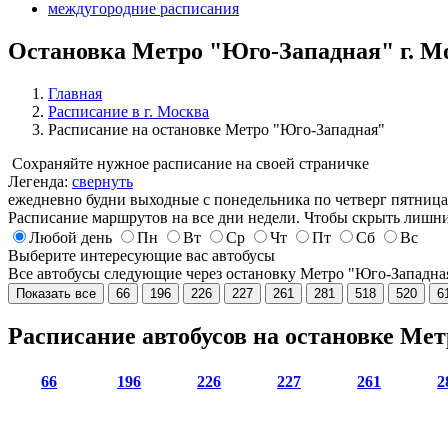
междугородние расписания
Остановка Метро "Юго-Западная" г. М
Главная
Расписание в г. Москва
Расписание на остановке Метро "Юго-Западная"
Сохраняйте нужное расписание на своей страничке
Легенда:
свернуть
ежедневно
будни
выходные
с понедельника по четверг
пятница
Расписание маршрутов на все дни недели. Чтобы скрыть лишни
Любой день
Пн
Вт
Ср
Чт
Пт
Сб
Вс
Выберите интересующие вас автобусы
Все автобусы следующие через остановку Метро "Юго-Западн
Показать все
66
196
226
227
261
281
518
520
6
Расписание автобусов на остановке Ме
66
196
226
227
261
2