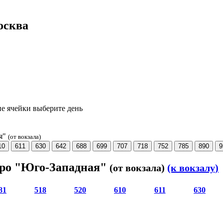
осква
е ячейки выберите день
ая"
(от вокзала)
10
611
630
642
688
699
707
718
752
785
890
9
тро "Юго-Западная"
(от вокзала)
(к вокзалу)
81
518
520
610
611
630