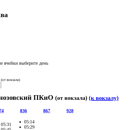
ква
е ячейки выберите день
О
(от вокзала)
ианозовский ПКиО
(от вокзала)
(к вокзалу)
74
836
867
928
05:14
05:31
05:29
05:45