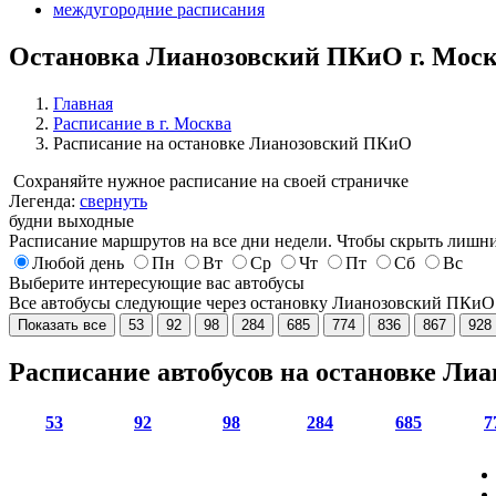
междугородние расписания
Остановка Лианозовский ПКиО г. Мос
Главная
Расписание в г. Москва
Расписание на остановке Лианозовский ПКиО
Сохраняйте нужное расписание на своей страничке
Легенда:
свернуть
будни
выходные
Расписание маршрутов на все дни недели. Чтобы скрыть лишни
Любой день
Пн
Вт
Ср
Чт
Пт
Сб
Вс
Выберите интересующие вас автобусы
Все автобусы следующие через остановку Лианозовский ПКи
Показать все
53
92
98
284
685
774
836
867
928
Расписание автобусов на остановке Л
53
92
98
284
685
7