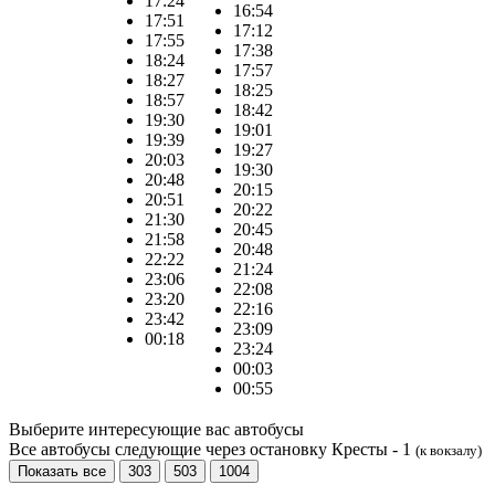
17:24
16:54
17:51
17:12
17:55
17:38
18:24
17:57
18:27
18:25
18:57
18:42
19:30
19:01
19:39
19:27
20:03
19:30
20:48
20:15
20:51
20:22
21:30
20:45
21:58
20:48
22:22
21:24
23:06
22:08
23:20
22:16
23:42
23:09
00:18
23:24
00:03
00:55
Выберите интересующие вас автобусы
Все автобусы следующие через остановку Кресты - 1
(к вокзалу)
Показать все
303
503
1004