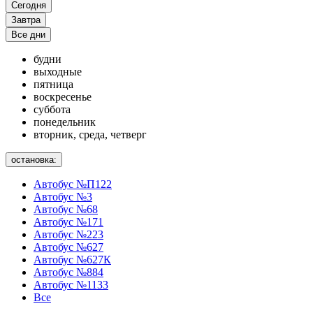
Сегодня
Завтра
Все дни
будни
выходные
пятница
воскресенье
суббота
понедельник
вторник, среда, четверг
остановка:
Автобус №П122
Автобус №3
Автобус №68
Автобус №171
Автобус №223
Автобус №627
Автобус №627К
Автобус №884
Автобус №1133
Все