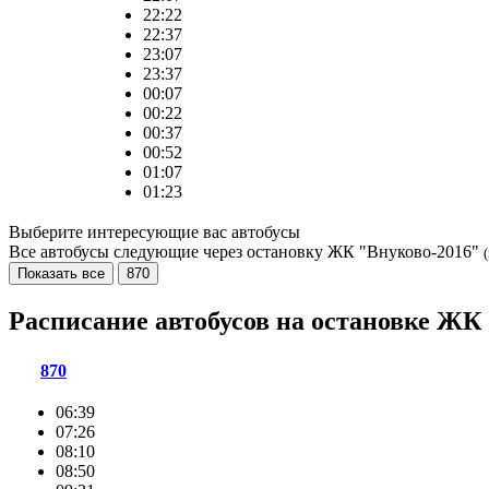
22:22
22:37
23:07
23:37
00:07
00:22
00:37
00:52
01:07
01:23
Выберите интересующие вас автобусы
Все автобусы следующие через остановку ЖК "Внуково-2016"
Показать все
870
Расписание автобусов на остановке ЖК
870
06:39
07:26
08:10
08:50