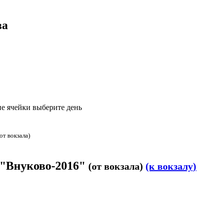
ва
е ячейки выберите день
(от вокзала)
 "Внуково-2016"
(от вокзала)
(к вокзалу)