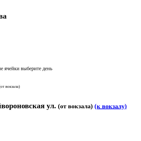
ва
е ячейки выберите день
(от вокзала)
йвороновская ул.
(от вокзала)
(к вокзалу)