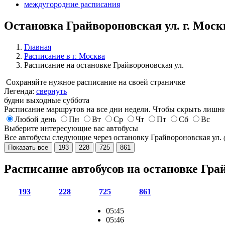
междугородние расписания
Остановка Грайвороновская ул. г. Моск
Главная
Расписание в г. Москва
Расписание на остановке Грайвороновская ул.
Сохраняйте нужное расписание на своей страничке
Легенда:
свернуть
будни
выходные
суббота
Расписание маршрутов на все дни недели. Чтобы скрыть лишни
Любой день
Пн
Вт
Ср
Чт
Пт
Сб
Вс
Выберите интересующие вас автобусы
Все автобусы следующие через остановку Грайвороновская ул.
Показать все
193
228
725
861
Расписание автобусов на остановке Гра
193
228
725
861
05:45
05:46