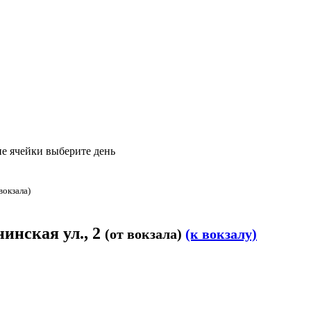
е ячейки выберите день
вокзала)
нинская ул., 2
(от вокзала)
(к вокзалу)