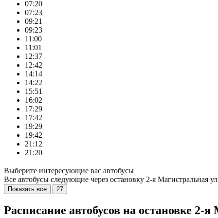
07:20
07:23
09:21
09:23
11:00
11:01
12:37
12:42
14:14
14:22
15:51
16:02
17:29
17:42
19:29
19:42
21:12
21:20
Выберите интересующие вас автобусы
Все автобусы следующие через остановку 2-я Магистральная ул
Показать все
27
Расписание автобусов на остановке 2-я