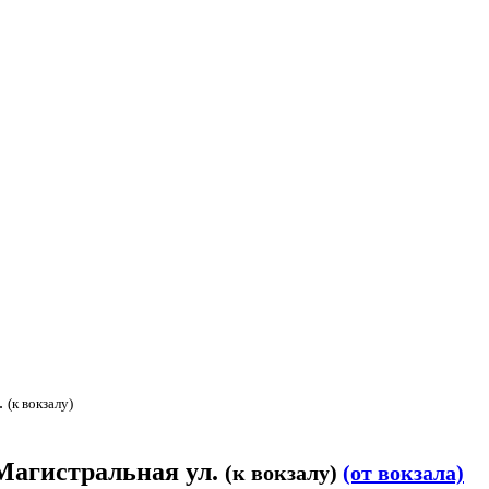
.
(к вокзалу)
 Магистральная ул.
(к вокзалу)
(от вокзала)