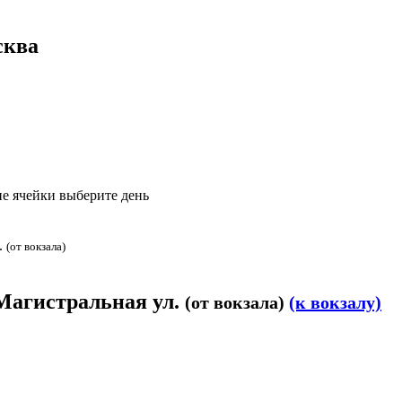
сква
е ячейки выберите день
.
(от вокзала)
 Магистральная ул.
(от вокзала)
(к вокзалу)